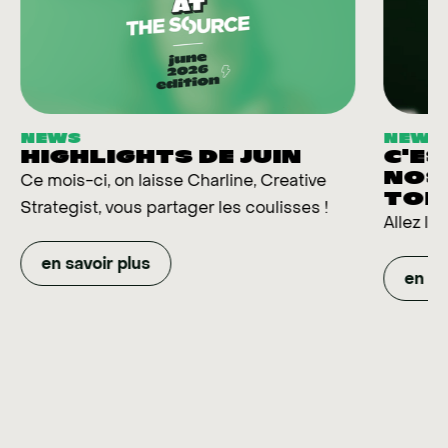
NEWS
NEWS
HIGHLIGHTS DE JUIN
C'ES
NOS
Ce mois-ci, on laisse Charline, Creative
TOP 
Strategist, vous partager les coulisses !
Allez le
en savoir plus
en sa