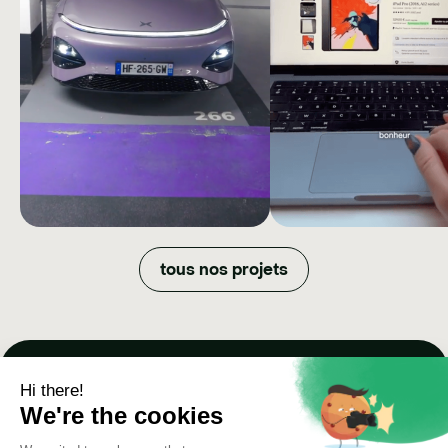
XPENG
BAC
MARKET
Comment nous avons quadruplé
tous nos projets
la portée organique et optimisé
DOWNGR
l'efficacité budgétaire de XPENG
en faisant évoluer son image en
NOW
seulement un an.
Comment Back Market a
appareils reconditionné
de vie tendance en of
créateurs une totale 
créative.
Paris - New York - Barcelone