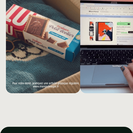
LU
BACK
MARKET
Cómo LU revivió recuerdos de
infancia para reconstruir su
CAMBI
conexión con el público
AHORA A
PLAN