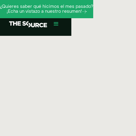
¿Quieres saber qué hicimos el mes pasado?
¡Echa un vistazo a nuestro resumen!
¬
TikTok
Contenido social
Gestión de redes sociales
Estrategia de redes sociales